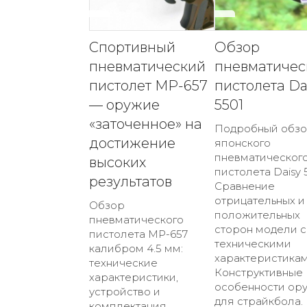
Спортивный
Обзор
пневматический
пневматичес
пистолет МР-657
пистолета Da
— оружие
5501
«заточенное» на
Подробный обз
достижение
японского
пневматическог
высоких
пистолета Daisy 5
результатов
Сравнение
отрицательных и
Обзор
положительных
пневматического
сторон модели с
пистолета МР-657
техническими
калибром 4.5 мм:
характеристикам
технические
Конструктивные
характеристики,
особенности ор
устройство и
для страйкбола.
комплектация,