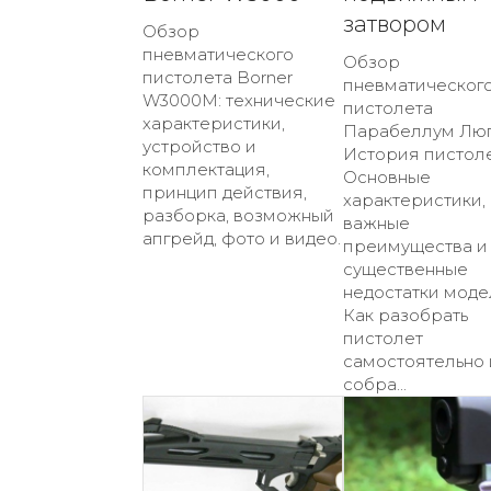
затвором
Обзор
пневматического
Обзор
пистолета Borner
пневматическог
W3000M: технические
пистолета
характеристики,
Парабеллум Люг
устройство и
История пистоле
комплектация,
Основные
принцип действия,
характеристики,
разборка, возможный
важные
апгрейд, фото и видео.
преимущества и
существенные
недостатки моде
Как разобрать
пистолет
самостоятельно 
собра...