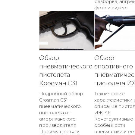
разборка, апгрей
фото и видео.
Обзор
Обзор
пневматического
спортивного
пистолета
пневматичес
Кросман С31
пистолета И
Подробный обзор
Технические
Crosman C31 –
характеристики 
пневматического
описание писто
пистолета от
ИЖ-46.
американского
Конструктивные
производителя.
особенности
Преимущества и
пневматики и ее