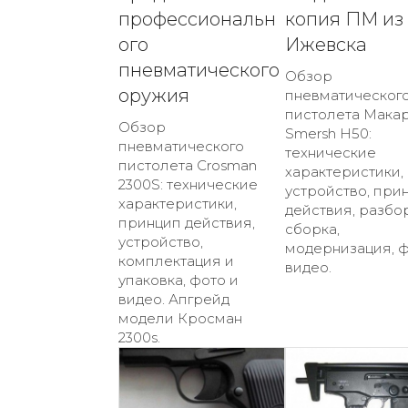
профессиональн
копия ПМ из
ого
Ижевска
пневматического
Обзор
оружия
пневматическог
пистолета Мака
Обзор
Smersh H50:
пневматического
технические
пистолета Crosman
характеристики,
2300S: технические
устройство, при
характеристики,
действия, разбо
принцип действия,
сборка,
устройство,
модернизация, ф
комплектация и
видео.
упаковка, фото и
видео. Апгрейд
модели Кросман
2300s.