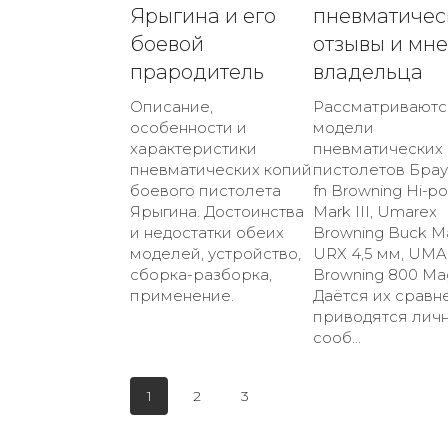
Ярыгина и его
пневматичес
боевой
отзывы и мн
прародитель
владельца
Описание,
Рассматриваютс
особенности и
модели
характеристики
пневматических
пневматических копий
пистолетов Брау
боевого пистолета
fn Browning Hi-p
Ярыгина. Достоинства
Mark III, Umarex
и недостатки обеих
Browning Buck M
моделей, устройство,
URX 4,5 мм, UM
сборка-разборка,
Browning 800 Ma
применение.
Даётся их сравн
приводятся лич
сооб...
1
2
3