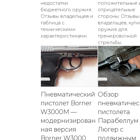
недостатки
положительные 
бюджетного оружия.
отрицательные
Отзывы владельцев и
стороны. Отзывы
таблица с
владельцев, куп
техническими
оружие для
характеристиками.
тренировочной
стрельбы.
Пневматический
Обзор
пистолет Borner
пневматичес
W3000M —
пистолета
модернизирован
Парабеллум
ная версия
Люгер с
Borner W3000
подвижным