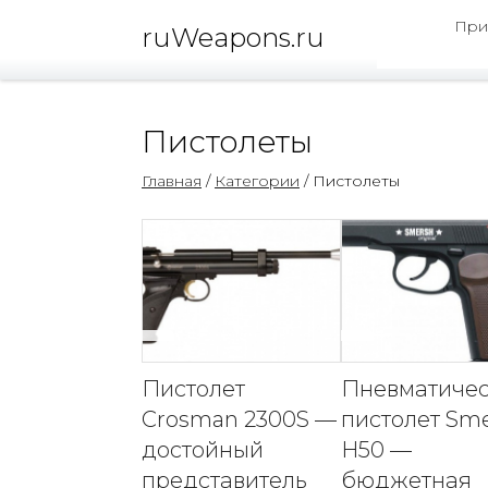
При
ruWeapons.ru
Пистолеты
Главная
/
Категории
/ Пистолеты
Пистолет
Пневматиче
Crosman 2300S —
пистолет Sm
достойный
H50 —
представитель
бюджетная