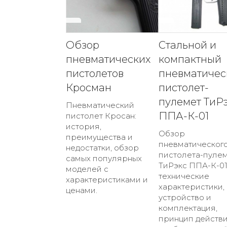
Обзор
Стальной и
пневматических
компактный
пистолетов
пневматичес
Кросман
пистолет-
пулемет ТиР
Пневматический
ППА-К-01
пистолет Кросан:
история,
Обзор
преимущества и
пневматическог
недостатки, обзор
пистолета-пуле
самых популярных
ТиРэкс ППА-К-01
моделей с
технические
характеристиками и
характеристики,
ценами.
устройство и
комплектация,
принцип действи