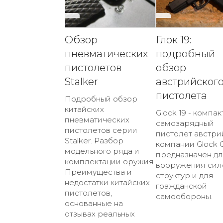
Обзор
Глок 19:
пневматических
подробный
пистолетов
обзор
Stalker
австрийског
пистолета
Подробный обзор
китайских
Glock 19 - компа
пневматических
самозарядный
пистолетов серии
пистолет австри
Stalker. Разбор
компании Glock
модельного ряда и
предназначен д
комплектации оружия.
вооружения сил
Преимущества и
структур и для
недостатки китайских
гражданской
пистолетов,
самообороны.
основанные на
отзывах реальных