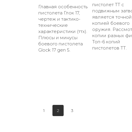
пистолет ТТ с
Главная особенность
подвижным затв
пистолета Глок 17,
является точной
чертеж и тактико-
копией боевого
технические
оружия. Рассмо
характеристики (ттх).
копии разных фи
Плюсы и минусы
Топ-6 копий
боевого пистолета
пистолетов ТТ.
Glock 17 gen 5.
1
2
3