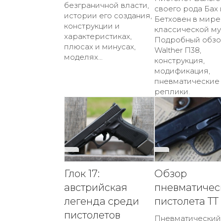
безграничной власти,
своего рода Бах
истории его создания,
Бетховен в мире
конструкции и
классической му
характеристиках,
Подробный обз
плюсах и минусах,
Walther П38,
моделях...
конструкция,
модификация,
пневматические
реплики.
Глок 17:
Обзор
австрийская
пневматичес
легенда среди
пистолета ТТ
пистолетов
Пневматический