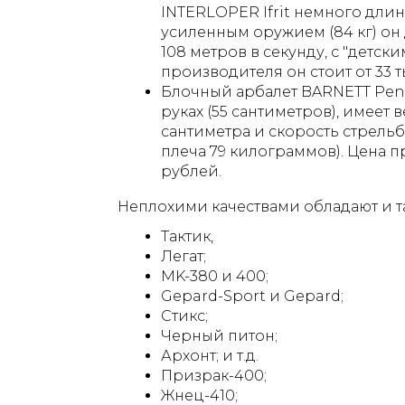
INTERLOPER Ifrit немного длин
усиленным оружием (84 кг) он
108 метров в секунду, с "детским
производителя он стоит от 33 
Блочный арбалет BARNETT Pene
руках (55 сантиметров), имеет в
сантиметра и скорость стрельб
плеча 79 килограммов). Цена пр
рублей.
Неплохими качествами обладают и та
Тактик,
Легат;
MK-380 и 400;
Gepard-Sport и Gepard;
Стикс;
Черный питон;
Архонт; и т.д.
Призрак-400;
Жнец-410;