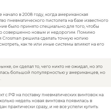
 начало в 2008 году, когда американская
во пневматического пистолета на базе известного
ение было принято специально для того, чтобы
-то совершенно новым и недорогим. Помимо
я Crosman решила сделать точную копию
мотреть, как те или иные системы влияют на его
нке, он сделал то, чего никто не ожидал, но это
алась большой популярностью у американцев, но
.
кт с РФ на поставку пневматических винтовок на
колько недель новая винтовка появилась в
ан практически сразу, и не все успели купить