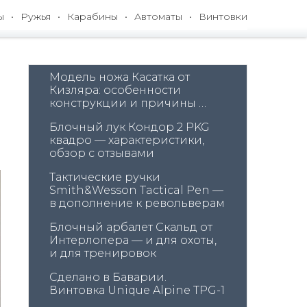
ы
Ружья
Карабины
Автоматы
Винтовки
Модель ножа Касатка от 
Кизляра: особенности 
конструкции и причины 
удобства использования
Блочный лук Кондор 2 PKG 
квадро — характеристики, 
обзор с отзывами
Тактические ручки 
Smith&Wesson Tactical Pen — 
в дополнение к револьверам
Блочный арбалет Скальд от 
Интерлопера — и для охоты, 
и для тренировок
Сделано в Баварии. 
Винтовка Unique Alpine TPG-1