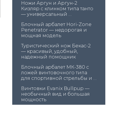
Ножи Аргун и Аргун-2 
Кизляр с клинком типа танто 
— универсальный 
помощник в лесу и дома
Блочный арбалет Hori-Zone 
Penetrator — недорогая и 
мощная модель
Туристический нож Бекас-2 
— красивый, удобный, 
надежный помощник
Блочный арбалет МК-380 с 
ложей винтовочного типа 
для спортивной стрельбы и 
охоты
Винтовки Evanix Bullpup — 
необычный вид и большая 
мощность