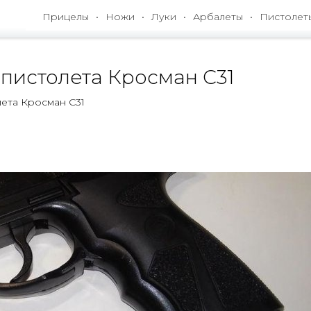
Прицелы
Ножи
Луки
Арбалеты
Пистолет
пистолета Кросман С31
ета Кросман С31