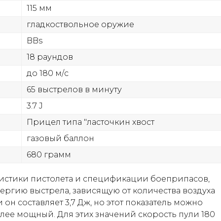
115 мм
гладкоствольное оружие
BBs
18 раундов
до 180 м/с
65 выстрелов в минуту
3.7 J
Прицел типа "ласточкин хвост
газовый баллон
680 грамм
ристики пистолета и спецификации боеприпасов,
нергию выстрела, зависящую от количества воздуха
он составляет 3,7 Дж, но этот показатель можно
олее мощный. Для этих значений скорость пули 180