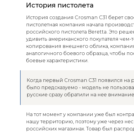
История пистолета
История создания Crosman C31 берет свое
пистолетная компания начала производст
российского пистолета Beretta. Это реш
удивить американского покупателя чем
копирования внешнего облика, компани
аналогичного боевого образца, чтобы пос
боевые характеристики.
Когда первый Crosman C31 появился на ры
было предсказуемо - модель не пользов
русские сразу обратили на нее внимание
На тот момент у компании уже был контра
нашу территорию, поэтому уже через нес
российских магазинах. Товар был распрод