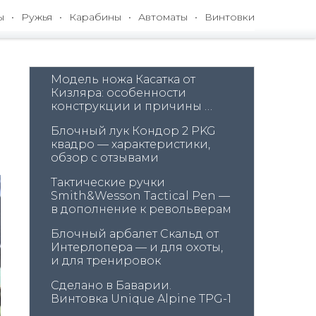
ы
Ружья
Карабины
Автоматы
Винтовки
Модель ножа Касатка от 
Кизляра: особенности 
конструкции и причины 
удобства использования
Блочный лук Кондор 2 PKG 
квадро — характеристики, 
обзор с отзывами
Тактические ручки 
Smith&Wesson Tactical Pen — 
в дополнение к револьверам
Блочный арбалет Скальд от 
Интерлопера — и для охоты, 
и для тренировок
Сделано в Баварии. 
Винтовка Unique Alpine TPG-1