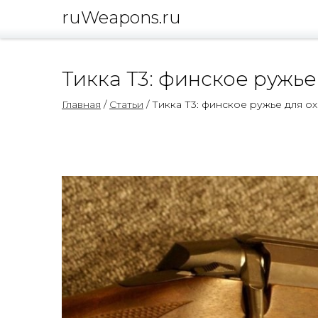
ruWeapons.ru
Тикка Т3: финское ружье
Главная
/
Статьи
/ Тикка Т3: финское ружье для о