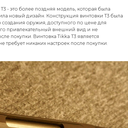
 T3 - это более поздняя модель, которая была
ила новый дизайн. Конструкция винтовки Т3 была
 создания оружия, доступного по цене для
его привлекательный внешний вид и не
ле покупки. Винтовка Tikka T3 является
е требует никаких настроек после покупки.