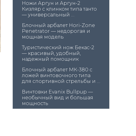
Ножи Аргун и Аргун-2 
Кизляр с клинком типа танто 
— универсальный 
помощник в лесу и дома
Блочный арбалет Hori-Zone 
Penetrator — недорогая и 
мощная модель
Туристический нож Бекас-2 
— красивый, удобный, 
надежный помощник
Блочный арбалет МК-380 с 
ложей винтовочного типа 
для спортивной стрельбы и 
охоты
Винтовки Evanix Bullpup — 
необычный вид и большая 
мощность