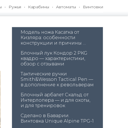
ы
Ружья
Карабины
Автоматы
Винтовки
Модель ножа Касатка от 
Кизляра: особенности 
конструкции и причины 
удобства использования
Блочный лук Кондор 2 PKG 
квадро — характеристики, 
обзор с отзывами
Тактические ручки 
Smith&Wesson Tactical Pen — 
в дополнение к револьверам
Блочный арбалет Скальд от 
Интерлопера — и для охоты, 
и для тренировок
Сделано в Баварии. 
Винтовка Unique Alpine TPG-1