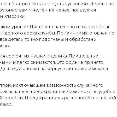
трельбы при любых погодных условиях. Дерево не
оинствами, но, тем не менее, пользуется
й классики.
оком уровне. Пистолет тщательно и точно собран
 и долгого срока службы. Приемник изготовлен по
все детали точно подогнаны и обработаны
лаге.
я состоят из мушки и целика. Прицельные
ыми и легко снимаются. Это оружие принято
Для их установки на корпусе винтовки имеются
уппой, исключающей возможность случайного
ереключатель предохранителя/режима огня удобно
й коробки. Предохранитель расположен на правой
твор.