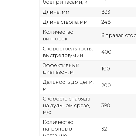
боеприпасами, кг
Длина, мм
833
Длина ствола, мм
248
Количество
6 правая сто
винтовок
Скорострельность,
400
выстрелов/мин.
Эффективный
100
диапазон, м
Дальность до цели,
200
м
Скорость снаряда
на дульном срезе,
390
м/с
Количество
патронов в
32
магазине