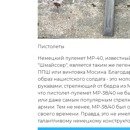
Пистолеты
Немецкий пулемет MP-40, известный
"Шмайссер", является таким же леге
ППШ или винтовка Мосина. Благода
образ нацистского солдата - это мо
рукавами, стреляющий от бедра из M
что пистолет-пулемет MP-38/40 не 
или даже самым популярным стрел
армии. Тем не менее, MP-38/40 был
своего времени. Правда, это не име
талантливому немецкому конструкт