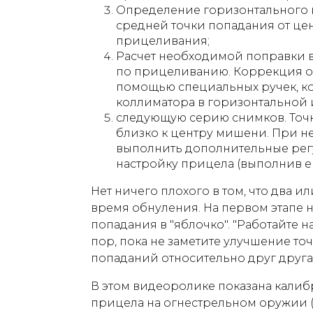
Определение горизонтального 
средней точки попадания от це
прицеливания;
Расчет необходимой поправки в
по прицеливанию. Коррекция о
помощью специальных ручек, к
коллиматора в горизонтальной 
следующую серию снимков. Точк
близко к центру мишени. При 
выполнить дополнительные регу
настройку прицела (выполнив е
Нет ничего плохого в том, что два и
время обнуления. На первом этапе н
попадания в "яблочко". "Работайте 
пор, пока не заметите улучшение т
попаданий относительно друг друга)
В этом видеоролике показана кали
прицела на огнестрельном оружии (и