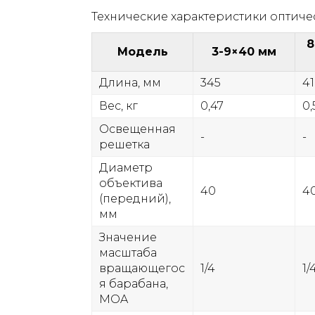
Технические характеристики оптиче
8
Модель
3-9×40 мм
Длина, мм
345
4
Вес, кг
0,47
0,
Освещенная
-
-
решетка
Диаметр
объектива
40
40
(передний),
мм
Значение
масштаба
вращающегос
1/4
1/
я барабана,
MOA