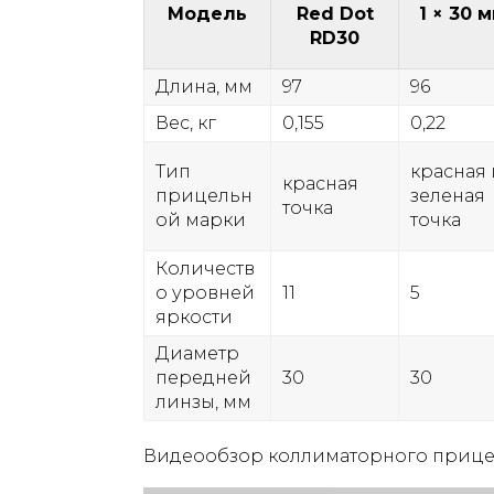
Модель
Red Dot
1 × 30 
RD30
Длина, мм
97
96
Вес, кг
0,155
0,22
Тип
красная 
красная
прицельн
зеленая
точка
ой марки
точка
Количеств
о уровней
11
5
яркости
Диаметр
передней
30
30
линзы, мм
Видеообзор коллиматорного прице