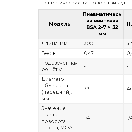
пневматических винтовок приведены
Пневматическ
ая винтовка
Модель
H
BSA 2-7 × 32
мм
Длина, мм
300
32
Вес, кг
0,47
0,
подсвеченная
-
-
решётка
Диаметр
объектива
32
4
(передний),
мм
Значение
шкалы
1/4
1/
поворота
ствола, МОА