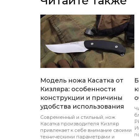
Читайте также
Модель ножа Касатка от
Б
Кизляра: особенности
к
конструкции и причины
о
удобства использования
Ч
б
Современный и стильный, нож
P
Касатка производителя Кизляр
И
привлекает к себе внимание своими
п
техническими параметрами и