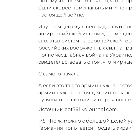
Потому что всем было ясно, что во
были скорее номинальными и не пр
настоящей войне.
И тут немцев ждал неожиданный пов
антироссийской истерии, размещен
сложных систем на европейской те
российских вооруженных сил на гра
полномасштабная война на Украине, 
свидетельствовать о том, что мирны
С самого начала.
А если это так, то армии нужна наст
армии нужна настоящая винтовка, к
пулями и не выходит из строя после
Источник: eot56.livejournal.com
P.S. Что ж, можно с большой долей 
Германия попытается продать Украин