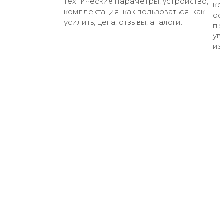
технические параметры, устройство,
к
комплектация, как пользоваться, как
о
усилить, цена, отзывы, аналоги.
п
у
и