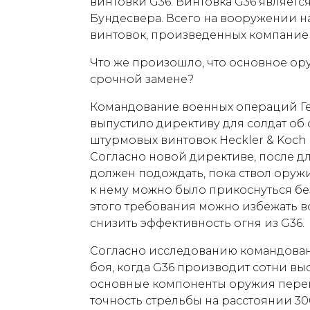
винтовки G36. Винтовка G36 являет
Бундесвера. Всего на вооружении на
винтовок, произведенных компанией
Что же произошло, что основное ор
срочной замене?
Командование военных операций Г
выпустило директиву для солдат об
штурмовых винтовок Heckler & Koch G
Согласно новой директиве, после д
должен подождать, пока ствол оружи
к нему можно было прикоснуться б
этого требования можно избежать в
снизить эффективность огня из G36.
Согласно исследованию командован
боя, когда G36 производит сотни вы
основные компоненты оружия перегр
точность стрельбы на расстоянии 300