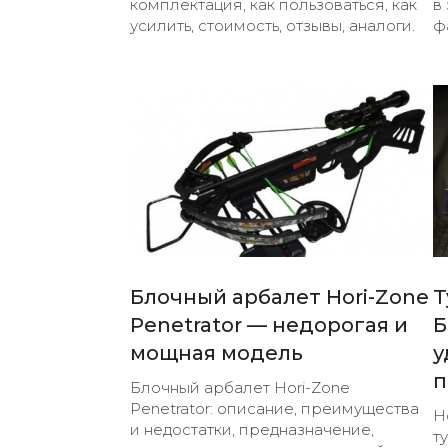
комплектация, как пользоваться, как
в
усилить, стоимость, отзывы, аналоги.
ф
Блочный арбалет Hori-Zone
Т
Penetrator — недорогая и
Б
мощная модель
у
п
Блочный арбалет Hori-Zone
Penetrator: описание, преимущества
Н
и недостатки, предназначение,
т