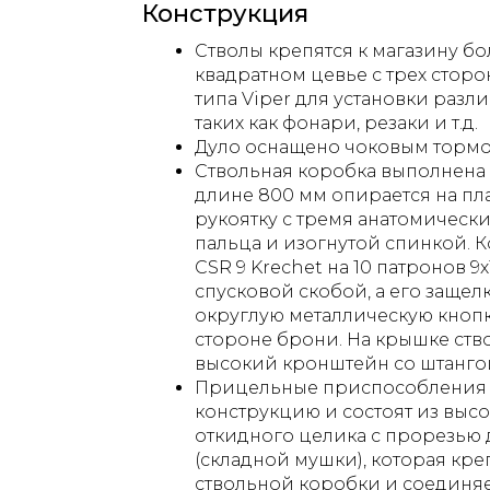
Конструкция
Стволы крепятся к магазину бо
квадратном цевье с трех стор
типа Viper для установки разл
таких как фонари, резаки и т.д.
Дуло оснащено чоковым тормо
Ствольная коробка выполнена 
длине 800 мм опирается на пл
рукоятку с тремя анатомичес
пальца и изогнутой спинкой. 
CSR 9 Krechet на 10 патронов 
спусковой скобой, а его защел
округлую металлическую кноп
стороне брони. На крышке ств
высокий кронштейн со штанго
Прицельные приспособления
конструкцию и состоят из выс
откидного целика с прорезью 
(складной мушки), которая кре
ствольной коробки и соединяе