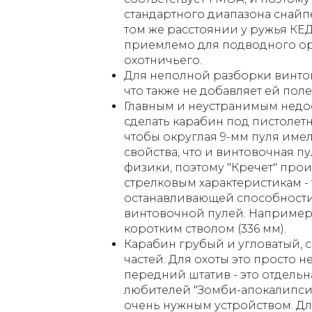
стандартного диапазона снайп
том же расстоянии у ружья КЕДР
приемлемо для подводного ор
охотничьего.
Для неполной разборки винто
что также не добавляет ей поле
Главным и неустранимым недос
сделать карабин под пистолет
чтобы округлая 9-мм пуля имел
свойства, что и винтовочная п
физики, поэтому "Кречет" про
стрелковым характеристикам - 
останавливающей способности
винтовочной пулей. Например, 
коротким стволом (336 мм).
Карабин грубый и угловатый,
частей. Для охоты это просто
передний штатив - это отдельна
любителей "Зомби-апокалипсис
очень нужным устройством. Дл