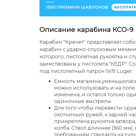
Описание карабина КСО-9
Карабин "Кречет" представляет соб
карабин с ударно-спусковым механи
которого, пистолетная рукоятка и с
заимствованы у пистолета "КЕДР". С
под пистолетный патрон 9х19 Luger.
Емкость магазина уменьшилась 
можно использовать и на поле 
изменена, и остался только од
одиночные выстрелы.
Для того чтобы перевести ору
охотничьих ружей, к задней ча
прикреплена рукоятка затвора,
колба. Ствол длиннее (360 мм),
требованиям стандарта на дул