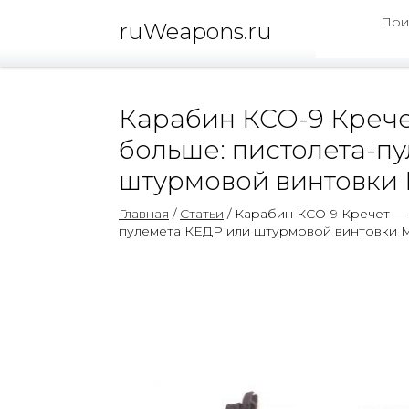
При
ruWeapons.ru
Карабин КСО-9 Крече
больше: пистолета-п
штурмовой винтовки
Главная
/
Статьи
/ Карабин КСО-9 Кречет — 
пулемета КЕДР или штурмовой винтовки 