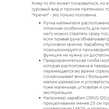
Кому-то это может понравиться, но е
суровый вид и прочие претензии, т
"Кречет" - это только половина.
Ручка натяжителя расположена 
отличная особенность для пист
него можно стрелять сразу пос
если правая рука обхватывает р
спусковом крючке. Карабину КС
позиционируется производител
функция не нужна, он достаточ
Предохранительная скоба скол
которая расположена в передне
перемещается во время стрель
соскальзывает вниз с большим 
малым размером и угловатостью
тоже маленькая, угловатая и о
эксплуатации.
Например, карабин ORSIS-120 д
прицеливания менее 2,9 см при
соответствует 1 МОА, и поэтому